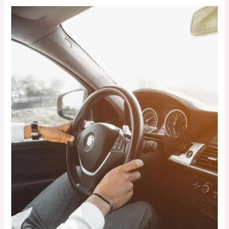
ما
هو
حجز
ليموزين
الغردقة
شركة
deep؟