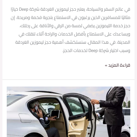
في عالم السفر والسياحة، يعتبر حجز ليموزين الغردقة شركة Deep خيارًا
مثاليًا للمسافرين الذين يرغبون في الاستمتاع بتجربة فخمة ومريحة. إن
حجز خدمة الليموزين يضفي لمسة من الرقي والأناقة على رحلتك،
ويساعدك على الاستمتاع بأفضل الخدمات والراحة أثناء تنقلك في
المدينة. في هذا المقال، سنستكشف أهمية حجز ليموزين الغردقة
وسبب اختيار شركة Deep لخدمات الحجز.
قراءة المزيد »
حجز
ليموزين
الغردقة
شركة
Deep