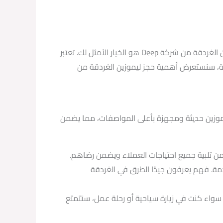
وترغب في الاستمتاع بأفضل خدمة توصيل على الإطلاق في الغردقة، فإن حجز ليموزين الغردقة من شركة Deep هو الخيار الأمثل لك. تعتبر
مقالة، سنستعرض أهمية حجز ليموزين الغردقة من
ليموزين حديثة ومجهزة بأعلى المواصفات، مما يضمن
توى من الخدمة. فهم يعرفون جيدًا الطرق في الغردقة
 سواء كنت في زيارة سياحية أو رحلة عمل، ستتمتع