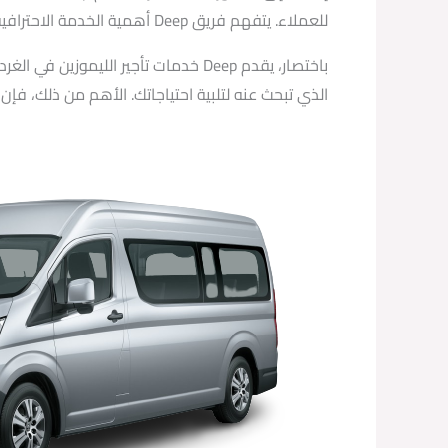
للعملاء. يتفهم فريق Deep أهمية الخدمة الاحترافية والممتازة ويسعى جاهداً لتلبية توقعات العملاء وتقديم تجربة لا تُنسى.
الذي تبحث عنه لتلبية احتياجاتك. الأهم من ذلك، فإن Deep يقدم تجربة راحة واستمتاع لكل عميل.