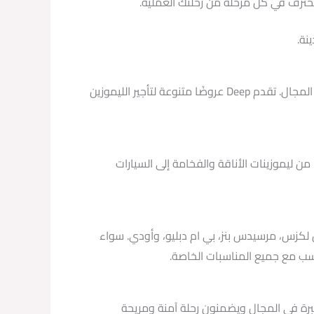
مع ارتفاع الطلب على خدمات تأجير الليموزين في الغردقة، يُعتبر Deep واحدًا من أكثر الشركات الموثوقة والمرموقة في هذا المجال. تقدم Deep عروضًا متنوعة لتأجير الليموزين
 من ليموزينات الأناقة والفخامة إلى السيارات
ة مثل لكزس، مرسيدس بنز، بي ام دبليو، وأودي. سواء
 بمهارات عالية وخبرة في المجال ويضمنون رحلة آمنة ومريحة