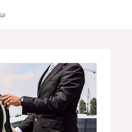
خطي
لى
الر
لمحتوى