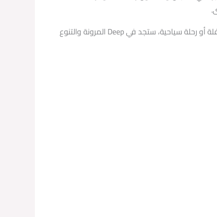
باختصار، يقدم Deep خدمات تأجير الليموزين في الغردقة بجودة عالية وبأسعار مناسبة. سواء كنت بحاجة إلى سيارة فاخرة لحفلة أو رحلة سياحية، ستجد في Deep المرونة والتنوع