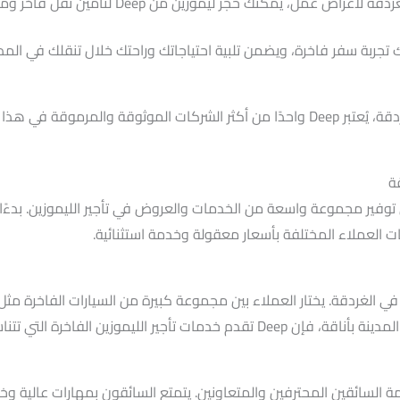
جز ليموزين من Deep لتأمين نقل فاخر ومحترف في كل مرحلة من رحلتك العملية.
ن خلال توفير مجموعة واسعة من الخدمات والعروض في تأجير الليموزين. بدءًا
 الفاخرة في الغردقة. يختار العملاء بين مجموعة كبيرة من السيارات الفاخر
ة التي تتناسب مع جميع المناسبات الخاصة.
لليموزينات الفاخرة ، يُقدم Deep أيضًا خدمة السائقين المحترفين والمتعاونين. يتمتع السائقون