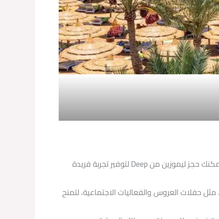
تأجير ليموزين للرحلات السياحية: إذا كنت ترغب في استكشاف جمال الغردقة والاستمتاع بجميع معالمها السياحية، يمكنك حجز ليموزين من Deep لتوفير تجربة فريدة
ليات والمناسبات الخاصة، مثل حفلات العروس والفعاليات الاجتماعية، لتمنح