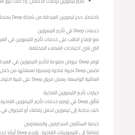
تأجير ليموزين لرحلات الأعمال: إذا كنت تزور الغردقة لأغراض عمل، يمكنك ح
باختصار، حجز ليموزين الغردقة من شركة Deep يمنحك تجربة سفر فاخرة، ويضمن تلبية احتياجاتك وراحتك خلال تنقلك في المدينة.
خدمات Deep في تأجير الليموزين
التي تلبي احتياجات العملاء المختلفة.
توفر Deep عروض متنوعة لتأجير الليموزين في الغردقة
تضمن Deep تجربة فاخرة ومميزة لعملائها م
العائلية الواسعة، يعمل فريق Deep على تلبية احتياجات العملاء المختلفة بأسعار معقولة وخدمة استثنائية.
خيارات تأجير الليموزين الفاخرة
تتألق Deep في توفير خدمات تأجير الليموزين
كنت بحاجة إلى ليموزين لحفل زفافك أو للتجوال في المدينة بأناقة، فإن Deep تقدم خدمات تأجير الليموزين الفاخر
خدمة السائقين المحترفين والمتعاونين
إضافةً إلى ا