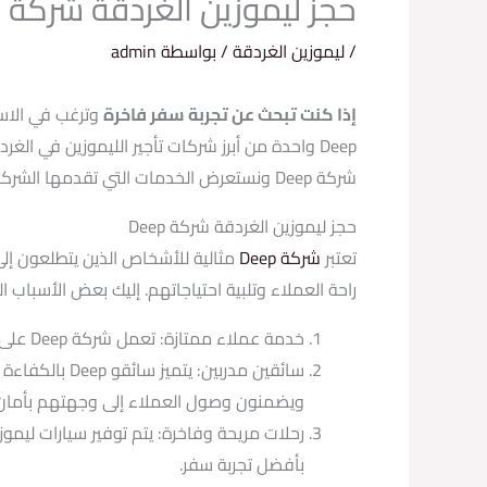
حجز ليموزين الغردقة شركة Deep
/
ليموزين الغردقة
/ بواسطة
admin
إذا كنت تبحث عن تجربة سفر فاخرة
Deep واحدة من أبرز شركات تأجير الليموزين في 
شركة Deep ونستعرض الخدمات التي تقدمها الشركة.
حجز ليموزين الغردقة شركة Deep
تعتبر
شركة Deep
مثالية للأشخاص الذين يتطلعون إلى
راحة العملاء وتلبية احتياجاتهم. إليك بعض الأسباب 
خدمة عملاء ممتازة: تعمل شركة Deep على تقديم خدمة ممتازة لعملائها. فإن فريق العمل المحترف والودود يضمن تلبية جميع احتياجات العملاء ويضمن رضاهم.
سائقين مدربي
ويضمنون وصول العملاء إلى وجهتهم بأمان 
رحلات مريحة وفاخرة: يتم توفير سيارات ليمو
بأفضل تجربة سفر.