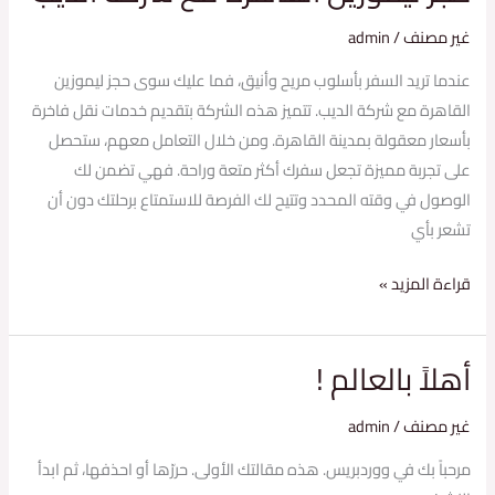
غير مصنف
/
admin
عندما تريد السفر بأسلوب مريح وأنيق، فما عليك سوى حجز ليموزين
القاهرة مع شركة الديب. تتميز هذه الشركة بتقديم خدمات نقل فاخرة
بأسعار معقولة بمدينة القاهرة. ومن خلال التعامل معهم، ستحصل
على تجربة مميزة تجعل سفرك أكثر متعة وراحة. فهي تضمن لك
الوصول في وقته المحدد وتتيح لك الفرصة للاستمتاع برحلتك دون أن
تشعر بأي
قراءة المزيد »
أهلاً بالعالم !
أهلاً
بالعالم
غير مصنف
/
admin
!
مرحباً بك في ووردبريس. هذه مقالتك الأولى. حررّها أو احذفها، ثم ابدأ