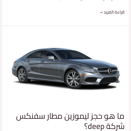
قراءة المزيد »
ما
هو
حجز
ليموزين
مطار
سفنكس
شركة
deep؟
ما هو حجز ليموزين مطار سفنكس
شركة deep؟