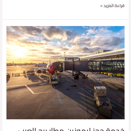
قراءة المزيد »
خدمة
حجز
ليموزين
مطار
برج
العرب
شركة
deep
egypt
limousine
خدمة حجز ليموزين مطار برج العرب