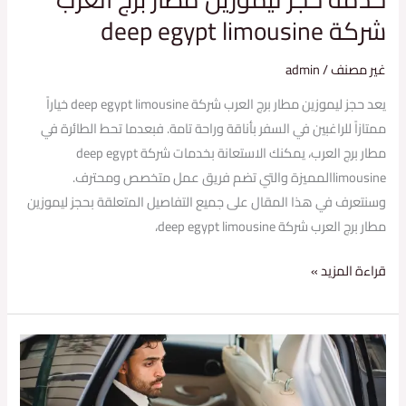
شركة deep egypt limousine
غير مصنف
/
admin
يعد حجز ليموزين مطار برج العرب شركة deep egypt limousine خياراً
ممتازاً للراغبين في السفر بأناقة وراحة تامة. فبعدما تحط الطائرة في
مطار برج العرب، يمكنك الاستعانة بخدمات شركة deep egypt
limousineالمميزة والتي تضم فريق عمل متخصص ومحترف.
وسنتعرف في هذا المقال على جميع التفاصيل المتعلقة بحجز ليموزين
مطار برج العرب شركة deep egypt limousine،
قراءة المزيد »
خدمة
ليموزين
شرم