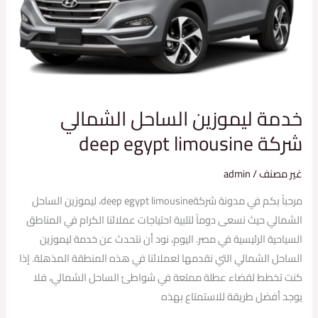
deep
egypt
limousine
خدمة ليموزين الساحل الشمالي
شركة deep egypt limousine
غير مصنف
/
admin
مرحباً بكم في مدونة شركةdeep egypt limousine، ليموزين الساحل
الشمالي حيث نسعى دوماً لتلبية احتياجات عملائنا الكرام في المناطق
السياحية الرئيسية في مصر. اليوم، نود أن نتحدث عن خدمة ليموزين
الساحل الشمالي التي نقدمها لعملائنا في هذه المنطقة المذهلة. إذا
كنت تخطط لقضاء عطلة ممتعة في شواطئ الساحل الشمالي، فلا
يوجد أفضل طريقة للاستمتاع بهذه