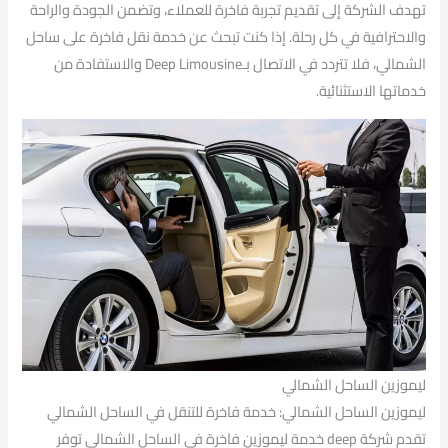
تهدف الشركة إلى تقديم تجربة فاخرة للعملاء، وتضمن الجودة والراحة
والاحترافية في كل رحلة. إذا كنت تبحث عن خدمة نقل فاخرة على ساحل
الشمالي، فلا تتردد في الاتصال بـDeep Limousine والاستفادة من
خدماتها الاستثنائية.
ليموزين الساحل الشمالي
ليموزين الساحل الشمالي: خدمة فاخرة للتنقل في الساحل الشمالي
تقدم شركة deep خدمة ليموزين فاخرة في الساحل الشمالي توفر