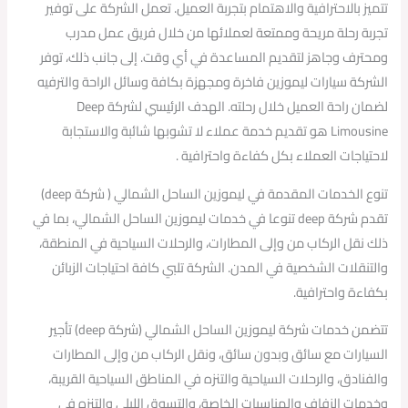
تتميز بالاحترافية والاهتمام بتجربة العميل. تعمل الشركة على توفير
تجربة رحلة مريحة وممتعة لعملائها من خلال فريق عمل مدرب
ومحترف وجاهز لتقديم المساعدة في أي وقت. إلى جانب ذلك، توفر
الشركة سيارات ليموزين فاخرة ومجهزة بكافة وسائل الراحة والترفيه
لضمان راحة العميل خلال رحلته. الهدف الرئيسي لشركة Deep
Limousine هو تقديم خدمة عملاء لا تشوبها شائبة والاستجابة
لاحتياجات العملاء بكل كفاءة واحترافية .
تنوع الخدمات المقدمة في ليموزين الساحل الشمالي ( شركة deep)
تقدم شركة deep تنوعا في خدمات ليموزين الساحل الشمالي، بما في
ذلك نقل الركاب من وإلى المطارات، والرحلات السياحية في المنطقة،
والتنقلات الشخصية في المدن. الشركة تلبي كافة احتياجات الزبائن
بكفاءة واحترافية.
تتضمن خدمات شركة ليموزين الساحل الشمالي (شركة deep) تأجير
السيارات مع سائق وبدون سائق، ونقل الركاب من وإلى المطارات
والفنادق، والرحلات السياحية والتنزه في المناطق السياحية القريبة،
وخدمات الزفاف والمناسبات الخاصة، والتسوق الليلي والتنزه في