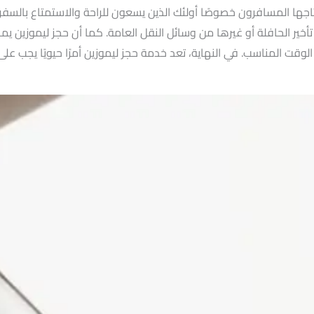
اجها المسافرون خصوصًا أولئك الذين يسعون للراحة والاستمتاع بالسف
أخير الحافلة أو غيرها من وسائل النقل العامة. كما أن حجز ليموزين يمنح
قت المناسب. في النهاية، تعد خدمة حجز ليموزين أمرًا حيويًا يجب عل