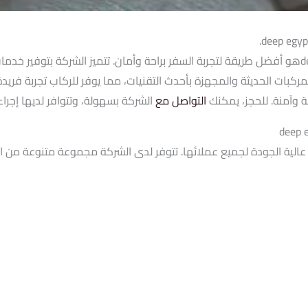
إن حجز ليموزين الغردقة شركة deep egypt limousineهو أفضل طريقة لتجربة السفر براحة وأمان. تتمي
ركبات الحديثة والمجهزة بأحدث التقنيات، مما يوفر للركاب تجربة فري
 وآمنة. للحجز، يمكنك
التواصل مع
الشركة بسهولة، وتتوافر لديها إج
 عالية الجودة لجميع عملائها. تتوفر لدى الشركة مجموعة متنوعة من ال