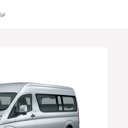
خطي
لى
الر
لمحتوى