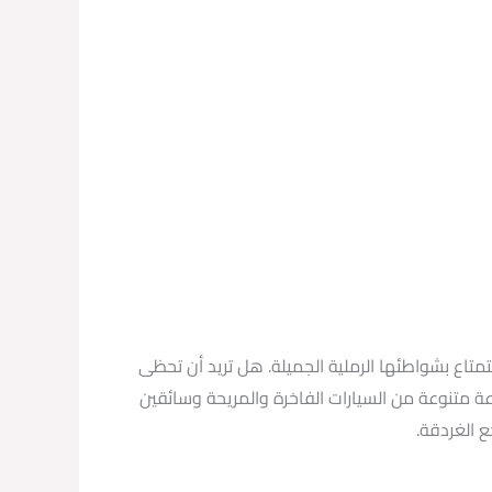
متاع بشواطئها الرملية الجميلة. هل تريد أن تحظى
موزين الغردقة من شركة deep egypt limousine، فهي توفر لك مجموعة متنوعة من السيارات الفاخرة والمريحة وسائقين
 الغردقة.